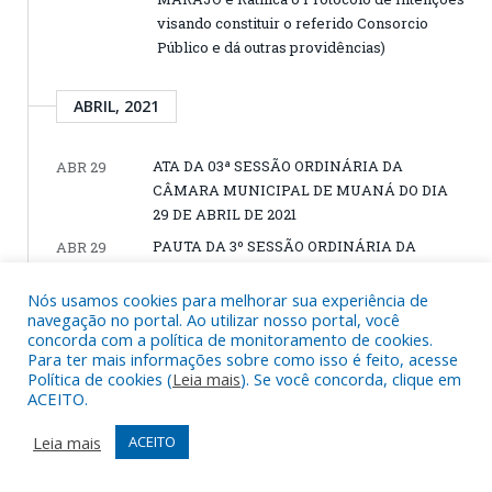
visando constituir o referido Consorcio
Público e dá outras providências)
ABRIL, 2021
ATA DA 03ª SESSÃO ORDINÁRIA DA
ABR 29
CÂMARA MUNICIPAL DE MUANÁ DO DIA
29 DE ABRIL DE 2021
PAUTA DA 3º SESSÃO ORDINÁRIA DA
ABR 29
CÂMARA MUNICIPAL DE MUANÁ DO DIA
29 DE ABRIL DE 2021
Nós usamos cookies para melhorar sua experiência de
navegação no portal. Ao utilizar nosso portal, você
ATA DA 02ª SESSÃO ORDINÁRIA DA
ABR 29
concorda com a política de monitoramento de cookies.
CÂMARA MUNICIPAL DE MUANÁ DO DIA
Para ter mais informações sobre como isso é feito, acesse
29 DE ABRIL DE 2021
Política de cookies (
Leia mais
). Se você concorda, clique em
ACEITO.
PAUTA DA 2º SESSÃO ORDINÁRIA DA
ABR 29
CÂMARA MUNICIPAL DE MUANÁ DO DIA
Leia mais
ACEITO
29 DE ABRIL DE 2021
ATA DA 01ª SESSÃO ORDINÁRIA DA
ABR 29