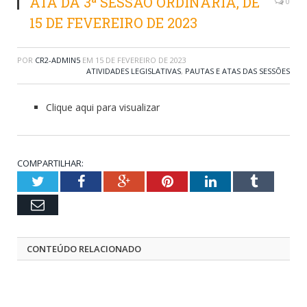
ATA DA 3ª SESSÃO ORDINÁRIA, DE
0
15 DE FEVEREIRO DE 2023
POR
CR2-ADMIN5
EM
15 DE FEVEREIRO DE 2023
ATIVIDADES LEGISLATIVAS
,
PAUTAS E ATAS DAS SESSÕES
Clique aqui para visualizar
COMPARTILHAR:
Twitter
Facebook
Google+
Pinterest
LinkedIn
Tumblr
Email
CONTEÚDO RELACIONADO