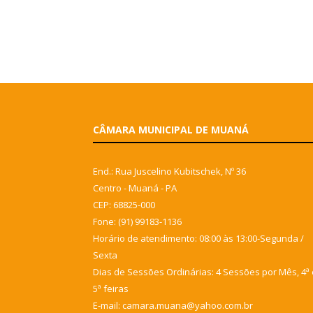
CÂMARA MUNICIPAL DE MUANÁ
End.: Rua Juscelino Kubitschek, Nº 36
Centro - Muaná - PA
CEP: 68825-000
Fone: (91) 99183-1136
Horário de atendimento: 08:00 às 13:00-Segunda /
Sexta
Dias de Sessões Ordinárias: 4 Sessões por Mês, 4ª 
5ª feiras
E-mail: camara.muana@yahoo.com.br