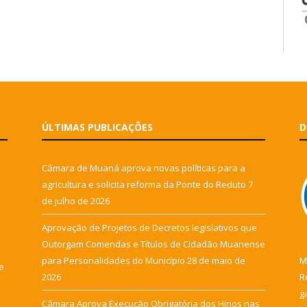
ÚLTIMAS PUBLICAÇÕES
D
Câmara de Muaná aprova novas políticas para a
agricultura e solicita reforma da Ponte do Reduto
7
de julho de 2026
Aprovação de Projetos de Decretos legislativos que
Outorgam Comendas e Títulos de Cidadão Muanense
para Personalidades do Município
28 de maio de
M
e
2026
R
g
Câmara Aprova Execução Obrigatória dos Hinos nas