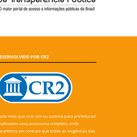
ESENVOLVIDO POR CR2
uito mais que
criar site
ou
sistema para prefeituras
!
ealizamos uma
assessoria
completa, onde
arantimos em contrato que todas as exigências das