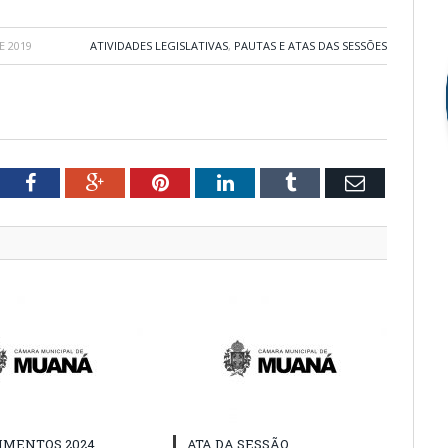
E 2019
ATIVIDADES LEGISLATIVAS
,
PAUTAS E ATAS DAS SESSÕES
tter
Facebook
Google+
Pinterest
LinkedIn
Tumblr
Email
IMENTOS 2024
ATA DA SESSÃO