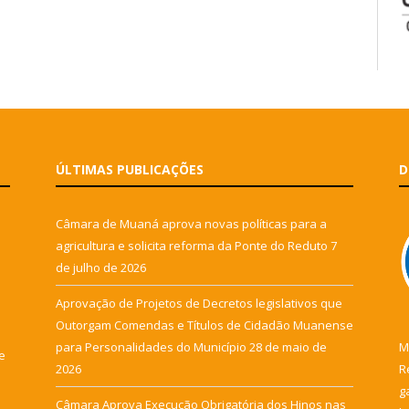
ÚLTIMAS PUBLICAÇÕES
D
Câmara de Muaná aprova novas políticas para a
agricultura e solicita reforma da Ponte do Reduto
7
de julho de 2026
Aprovação de Projetos de Decretos legislativos que
Outorgam Comendas e Títulos de Cidadão Muanense
para Personalidades do Município
28 de maio de
M
e
2026
R
g
Câmara Aprova Execução Obrigatória dos Hinos nas