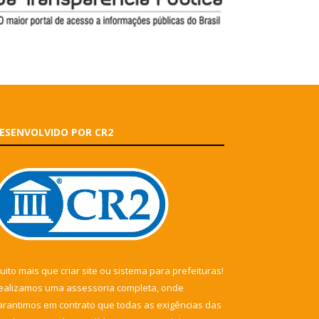
ESENVOLVIDO POR CR2
uito mais que
criar site
ou
sistema para prefeituras
!
ealizamos uma
assessoria
completa, onde
arantimos em contrato que todas as exigências das