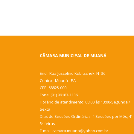
CÂMARA MUNICIPAL DE MUANÁ
End.: Rua Juscelino Kubitschek, Nº 36
Centro - Muaná - PA
CEP: 68825-000
Fone: (91) 99183-1136
Horário de atendimento: 08:00 às 13:00-Segunda /
Sexta
Dias de Sessões Ordinárias: 4 Sessões por Mês, 4ª 
5ª feiras
E-mail: camara.muana@yahoo.com.br