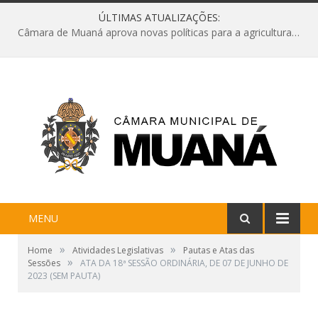
ÚLTIMAS ATUALIZAÇÕES:
Câmara de Muaná aprova novas políticas para a agricultura e solicita reforma da Ponte do Reduto
MENU
»
»
Home
Atividades Legislativas
Pautas e Atas das
»
Sessões
ATA DA 18ª SESSÃO ORDINÁRIA, DE 07 DE JUNHO DE
2023 (SEM PAUTA)