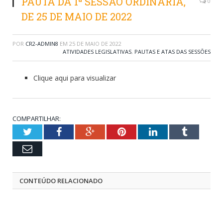
PAUTA DA 1ª SESSÃO ORDINÁRIA,
0
DE 25 DE MAIO DE 2022
POR
CR2-ADMIN8
EM
25 DE MAIO DE 2022
ATIVIDADES LEGISLATIVAS
,
PAUTAS E ATAS DAS SESSÕES
Clique aqui para visualizar
COMPARTILHAR:
Twitter
Facebook
Google+
Pinterest
LinkedIn
Tumblr
Email
CONTEÚDO RELACIONADO