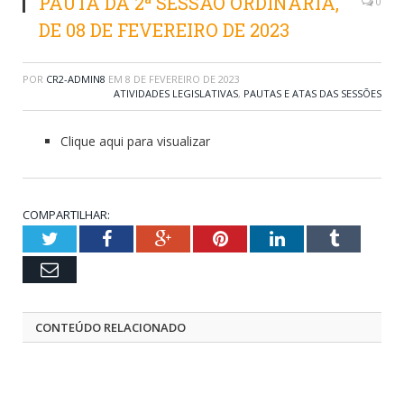
PAUTA DA 2ª SESSÃO ORDINÁRIA,
0
DE 08 DE FEVEREIRO DE 2023
POR
CR2-ADMIN8
EM
8 DE FEVEREIRO DE 2023
ATIVIDADES LEGISLATIVAS
,
PAUTAS E ATAS DAS SESSÕES
Clique aqui para visualizar
COMPARTILHAR:
Twitter
Facebook
Google+
Pinterest
LinkedIn
Tumblr
Email
CONTEÚDO RELACIONADO