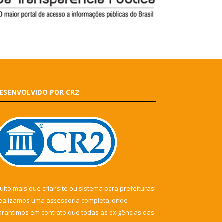
ESENVOLVIDO POR CR2
uito mais que
criar site
ou
sistema para prefeituras
!
ealizamos uma
assessoria
completa, onde
arantimos em contrato que todas as exigências das