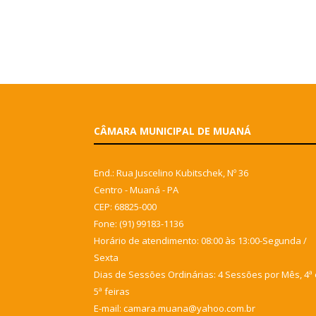
CÂMARA MUNICIPAL DE MUANÁ
End.: Rua Juscelino Kubitschek, Nº 36
Centro - Muaná - PA
CEP: 68825-000
Fone: (91) 99183-1136
Horário de atendimento: 08:00 às 13:00-Segunda /
Sexta
Dias de Sessões Ordinárias: 4 Sessões por Mês, 4ª 
5ª feiras
E-mail: camara.muana@yahoo.com.br