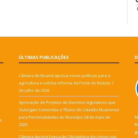
ÚLTIMAS PUBLICAÇÕES
D
Câmara de Muaná aprova novas políticas para a
agricultura e solicita reforma da Ponte do Reduto
7
de julho de 2026
Aprovação de Projetos de Decretos legislativos que
Outorgam Comendas e Títulos de Cidadão Muanense
para Personalidades do Município
28 de maio de
M
e
2026
R
g
Câmara Aprova Execução Obrigatória dos Hinos nas