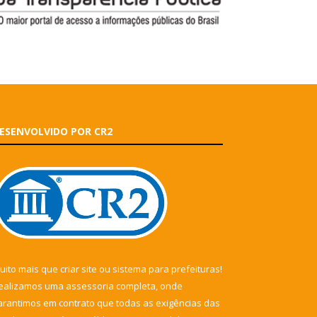
ESENVOLVIDO POR CR2
uito mais que
criar site
ou
sistema para prefeituras
!
ealizamos uma
assessoria
completa, onde
arantimos em contrato que todas as exigências das