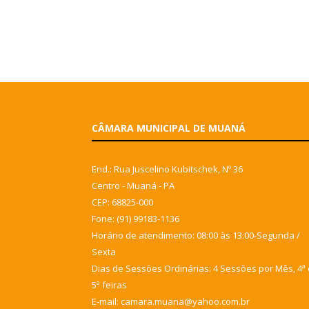
CÂMARA MUNICIPAL DE MUANÁ
End.: Rua Juscelino Kubitschek, Nº 36
Centro - Muaná - PA
CEP: 68825-000
Fone: (91) 99183-1136
Horário de atendimento: 08:00 às 13:00-Segunda /
Sexta
Dias de Sessões Ordinárias: 4 Sessões por Mês, 4ª 
5ª feiras
E-mail: camara.muana@yahoo.com.br