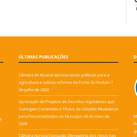
ÚLTIMAS PUBLICAÇÕES
D
Câmara de Muaná aprova novas políticas para a
agricultura e solicita reforma da Ponte do Reduto
7
de julho de 2026
Aprovação de Projetos de Decretos legislativos que
Outorgam Comendas e Títulos de Cidadão Muanense
para Personalidades do Município
28 de maio de
M
e
2026
R
g
Câmara Aprova Execução Obrigatória dos Hinos nas