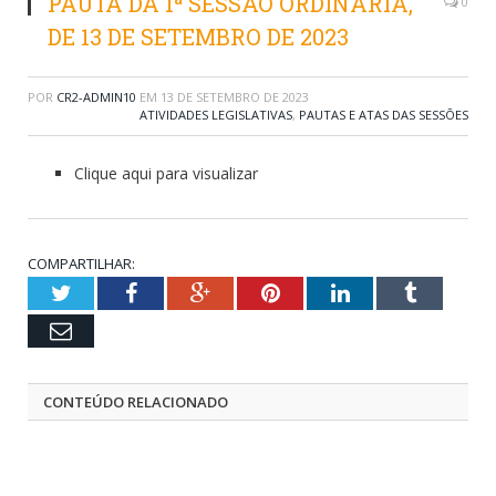
PAUTA DA 1ª SESSÃO ORDINÁRIA,
0
DE 13 DE SETEMBRO DE 2023
POR
CR2-ADMIN10
EM
13 DE SETEMBRO DE 2023
ATIVIDADES LEGISLATIVAS
,
PAUTAS E ATAS DAS SESSÕES
Clique aqui para visualizar
COMPARTILHAR:
Twitter
Facebook
Google+
Pinterest
LinkedIn
Tumblr
Email
CONTEÚDO RELACIONADO