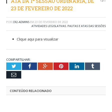
ATA DA 1ª SESSÃO ORDINÁRIA, DE
0
23 DE FEVEREIRO DE 2022
POR
CR2-ADMIN5
EM
23 DE FEVEREIRO DE 2022
ATIVIDADES LEGISLATIVAS
,
PAUTAS E ATAS DAS SESSÕES
Clique aqui para visualizar
COMPARTILHAR:
Twitter
Facebook
Google+
Pinterest
LinkedIn
Tumblr
Email
CONTEÚDO RELACIONADO