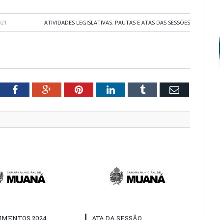
021
ATIVIDADES LEGISLATIVAS
,
PAUTAS E ATAS DAS SESSÕES
tter
Facebook
Google+
Pinterest
LinkedIn
Tumblr
Email
IMENTOS 2024
ATA DA SESSÃO