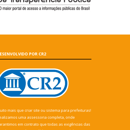
ESENVOLVIDO POR CR2
uito mais que
criar site
ou
sistema para prefeituras
!
ealizamos uma
assessoria
completa, onde
arantimos em contrato que todas as exigências das