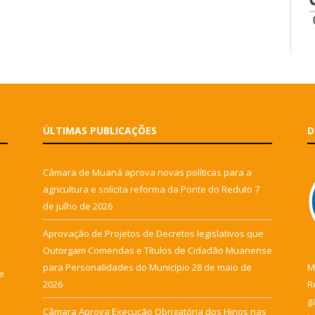
ÚLTIMAS PUBLICAÇÕES
D
Câmara de Muaná aprova novas políticas para a
agricultura e solicita reforma da Ponte do Reduto
7
de julho de 2026
Aprovação de Projetos de Decretos legislativos que
Outorgam Comendas e Títulos de Cidadão Muanense
para Personalidades do Município
28 de maio de
M
e
2026
R
g
Câmara Aprova Execução Obrigatória dos Hinos nas