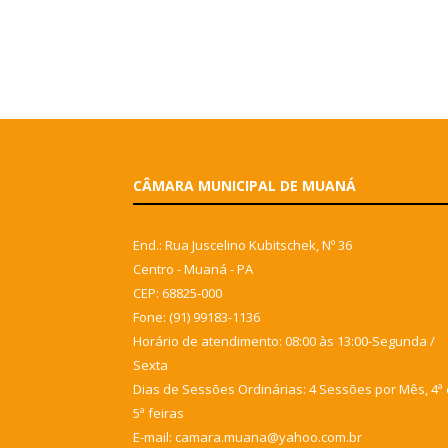
CÂMARA MUNICIPAL DE MUANÁ
End.: Rua Juscelino Kubitschek, Nº 36
Centro - Muaná - PA
CEP: 68825-000
Fone: (91) 99183-1136
Horário de atendimento: 08:00 às 13:00-Segunda /
Sexta
Dias de Sessões Ordinárias: 4 Sessões por Mês, 4ª 
5ª feiras
E-mail: camara.muana@yahoo.com.br