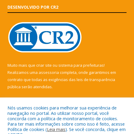
DESENVOLVIDO POR CR2
Muito mais que
criar site
ou
sistema para prefeituras
!
Realizamos uma
assessoria
completa, onde garantimos em
contrato que todas as exigências das
leis de transparência
pública
serão atendidas.
Conheça o
PNTP
e o
Radar da Transparência Pública
Nós usamos cookies para melhorar sua experiência de
navegação no portal. Ao utilizar nosso portal, você
concorda com a política de monitoramento de cookies.
Para ter mais informações sobre como isso é feito, acesse
Política de cookies (
Leia mais
). Se você concorda, clique em
Todos os direitos reservados a Câmara Municipal de Muaná.