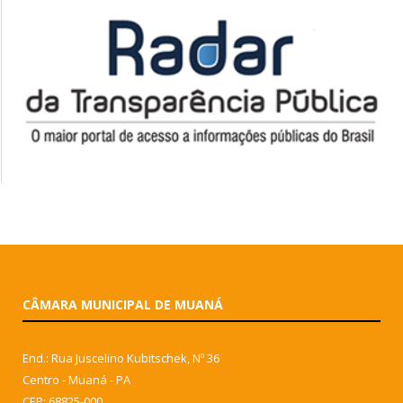
CÂMARA MUNICIPAL DE MUANÁ
End.: Rua Juscelino Kubitschek, Nº 36
Centro - Muaná - PA
CEP: 68825-000