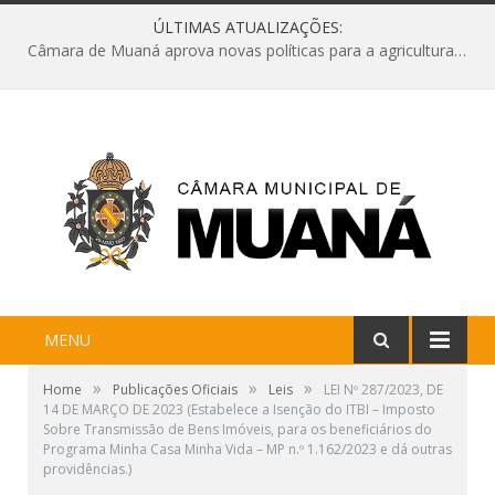
ÚLTIMAS ATUALIZAÇÕES:
Câmara de Muaná aprova novas políticas para a agricultura e solicita reforma da Ponte do Reduto
MENU
»
»
»
Home
Publicações Oficiais
Leis
LEI Nº 287/2023, DE
14 DE MARÇO DE 2023 (Estabelece a Isenção do ITBI – Imposto
Sobre Transmissão de Bens Imóveis, para os beneficiários do
Programa Minha Casa Minha Vida – MP n.º 1.162/2023 e dá outras
providências.)