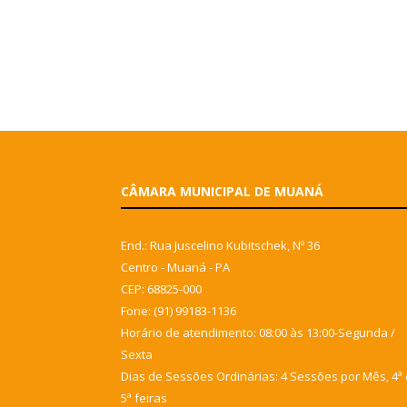
CÂMARA MUNICIPAL DE MUANÁ
End.: Rua Juscelino Kubitschek, Nº 36
Centro - Muaná - PA
CEP: 68825-000
Fone: (91) 99183-1136
Horário de atendimento: 08:00 às 13:00-Segunda /
Sexta
Dias de Sessões Ordinárias: 4 Sessões por Mês, 4ª 
5ª feiras