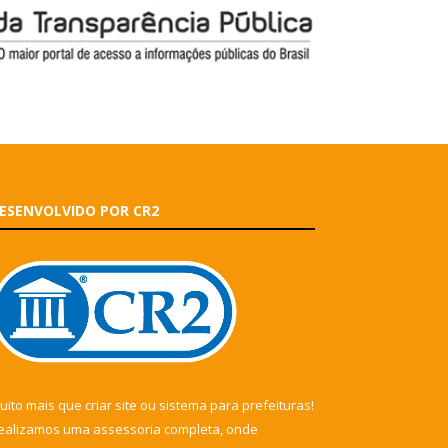
ESENVOLVIDO POR CR2
uito mais que
criar site
ou
sistema para prefeituras
!
ealizamos uma
assessoria
completa, onde