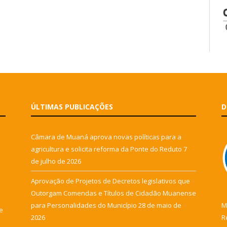
ÚLTIMAS PUBLICAÇÕES
D
Câmara de Muaná aprova novas políticas para a
agricultura e solicita reforma da Ponte do Reduto
7
de julho de 2026
Aprovação de Projetos de Decretos legislativos que
Outorgam Comendas e Títulos de Cidadão Muanense
para Personalidades do Município
28 de maio de
M
e
2026
R