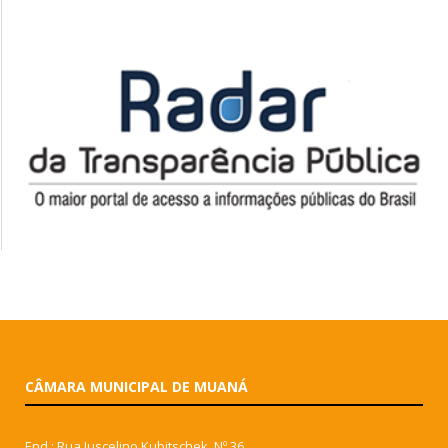
CÂMARA MUNICIPAL DE MUANÁ
End.: Rua Juscelino Kubitschek, Nº 36