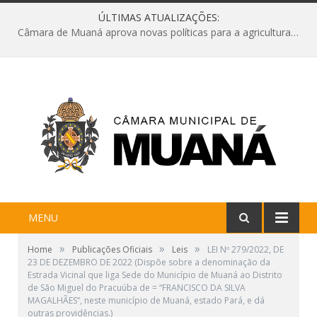
ÚLTIMAS ATUALIZAÇÕES:
Câmara de Muaná aprova novas políticas para a agricultura e solicita reforma da Ponte do Reduto
MENU
»
»
»
Home
Publicações Oficiais
Leis
LEI Nº 279/2022, DE
23 DE DEZEMBRO DE 2022 (Dispõe sobre a denominação da
Estrada Vicinal que liga Sede do Município de Muaná ao Distrito
de São Miguel do Pracuúba de = “FRANCISCO DA SILVA
MAGALHÃES”, neste município de Muaná, estado Pará, e dá
outras providências.)