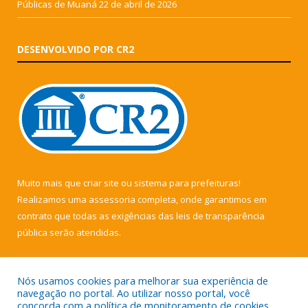
Públicas de Muaná
22 de abril de 2026
DESENVOLVIDO POR CR2
Muito mais que
criar site
ou
sistema para prefeituras
!
Realizamos uma
assessoria
completa, onde garantimos em
contrato que todas as exigências das
leis de transparência
pública
serão atendidas.
Conheça o
PNTP
e o
Radar da Transparência Pública
Nós usamos cookies para melhorar sua experiência de
navegação no portal. Ao utilizar nosso portal, você
concorda com a política de monitoramento de cookies.