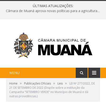
ÚLTIMAS ATUALIZAÇÕES:
Câmara de Muaná aprova novas políticas para a agricultura e solicita reforma da Ponte do Reduto
MENU
»
»
»
Home
Publicações Oficiais
Leis
LEI Nº 277/2022, DE
21 DE SETEMBRO DE 2022 (Dispõe sobre a instituição da
Campanha “SETEMBRO VERDE” no Município de Muaná e dá
outras providências.)