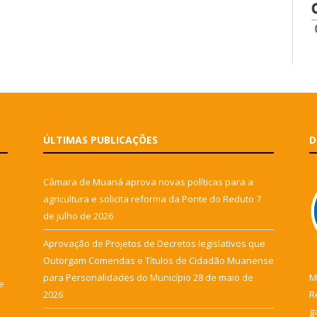
ÚLTIMAS PUBLICAÇÕES
D
Câmara de Muaná aprova novas políticas para a
agricultura e solicita reforma da Ponte do Reduto
7
de julho de 2026
Aprovação de Projetos de Decretos legislativos que
Outorgam Comendas e Títulos de Cidadão Muanense
para Personalidades do Município
28 de maio de
M
e
2026
R
g