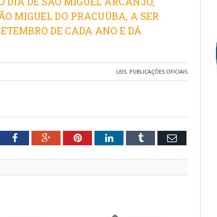
 DIA DE SÃO MIGUEL ARCANJO,
SÃO MIGUEL DO PRACUÚBA, A SER
SETEMBRO DE CADA ANO E DÁ
LEIS
,
PUBLICAÇÕES OFICIAIS
tter
Facebook
Google+
Pinterest
LinkedIn
Tumblr
Email