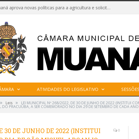
Câmara de Muaná aprova novas políticas para a agricultura e solicita reforma da Ponte do Reduto
CÂMARA
ATIVIDADES DO LEGISLATIVO
SESSÕE
»
»
Leis
LEI MUNICIPAL Nº 268/2022, DE 30 DE JUNHO DE 2022 (INSTITUI 
EL DO PRACUÚBA, A SER COMEMORADO NO DIA 29 DE SETEMBRO DE CADA ANO 
E 30 DE JUNHO DE 2022 (INSTITUI
0