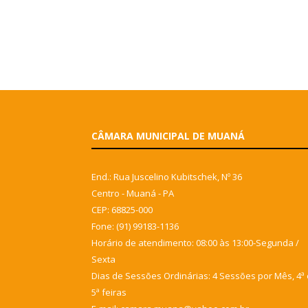
CÂMARA MUNICIPAL DE MUANÁ
End.: Rua Juscelino Kubitschek, Nº 36
Centro - Muaná - PA
CEP: 68825-000
Fone: (91) 99183-1136
Horário de atendimento: 08:00 às 13:00-Segunda /
Sexta
Dias de Sessões Ordinárias: 4 Sessões por Mês, 4ª 
5ª feiras