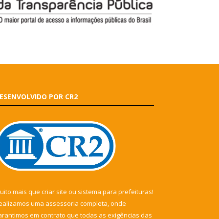
ESENVOLVIDO POR CR2
uito mais que
criar site
ou
sistema para prefeituras
!
ealizamos uma
assessoria
completa, onde
arantimos em contrato que todas as exigências das