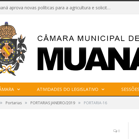
Câmara de Muaná aprova novas políticas para a agricultura e solicita reforma da Ponte do Reduto
CÂMARA
ATIVIDADES DO LEGISLATIVO
SESSÕE
»
»
»
Portarias
PORTARIAS JANEIRO/2019
PORTARIA-16
0