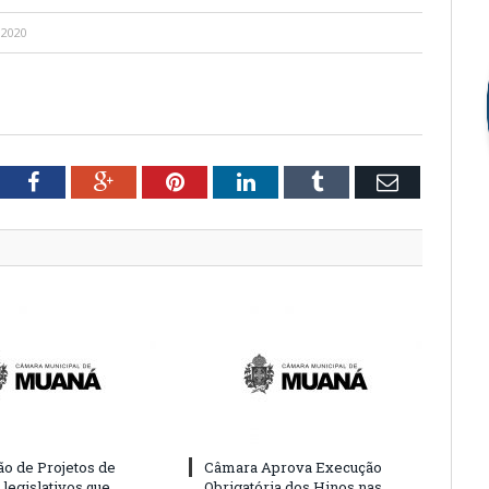
 2020
tter
Facebook
Google+
Pinterest
LinkedIn
Tumblr
Email
o de Projetos de
Câmara Aprova Execução
legislativos que
Obrigatória dos Hinos nas