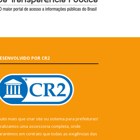
ESENVOLVIDO POR CR2
uito mais que
criar site
ou
sistema para prefeituras
!
ealizamos uma
assessoria
completa, onde
arantimos em contrato que todas as exigências das