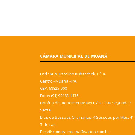
CÂMARA MUNICIPAL DE MUANÁ
End.: Rua Juscelino Kubitschek, Nº 36
Centro - Muaná - PA
CEP: 68825-000
Fone: (91) 99183-1136
Horário de atendimento: 08:00 às 13:00-Segunda /
Sexta
Dias de Sessões Ordinárias: 4 Sessões por Mês, 4ª 
5ª feiras
E-mail: camara.muana@yahoo.com.br