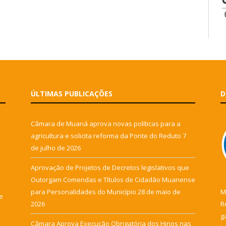
ÚLTIMAS PUBLICAÇÕES
D
Câmara de Muaná aprova novas políticas para a
agricultura e solicita reforma da Ponte do Reduto
7
de julho de 2026
Aprovação de Projetos de Decretos legislativos que
Outorgam Comendas e Títulos de Cidadão Muanense
para Personalidades do Município
28 de maio de
M
e
2026
R
g
Câmara Aprova Execução Obrigatória dos Hinos nas