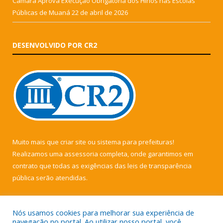
Câmara Aprova Execução Obrigatória dos Hinos nas Escolas
Públicas de Muaná
22 de abril de 2026
DESENVOLVIDO POR CR2
Muito mais que
criar site
ou
sistema para prefeituras
!
Realizamos uma
assessoria
completa, onde garantimos em
contrato que todas as exigências das
leis de transparência
pública
serão atendidas.
Conheça o
PNTP
e o
Radar da Transparência Pública
Nós usamos cookies para melhorar sua experiência de
navegação no portal. Ao utilizar nosso portal, você