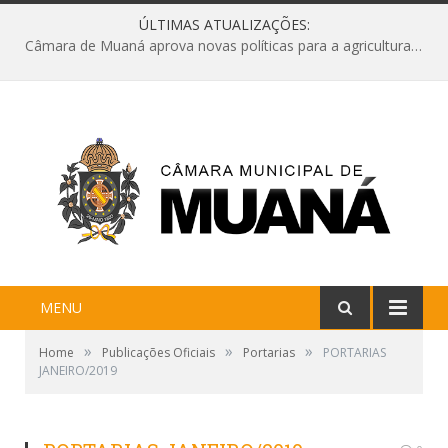
ÚLTIMAS ATUALIZAÇÕES:
Câmara de Muaná aprova novas políticas para a agricultura e solicita reforma da Ponte do Reduto
MENU
»
»
»
Home
Publicações Oficiais
Portarias
PORTARIAS
JANEIRO/2019