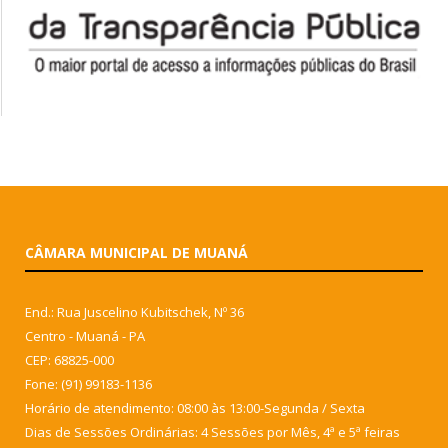
CÂMARA MUNICIPAL DE MUANÁ
End.: Rua Juscelino Kubitschek, Nº 36
Centro - Muaná - PA
CEP: 68825-000
Fone: (91) 99183-1136
Horário de atendimento: 08:00 às 13:00-Segunda / Sexta
Dias de Sessões Ordinárias: 4 Sessões por Mês, 4ª e 5ª feiras