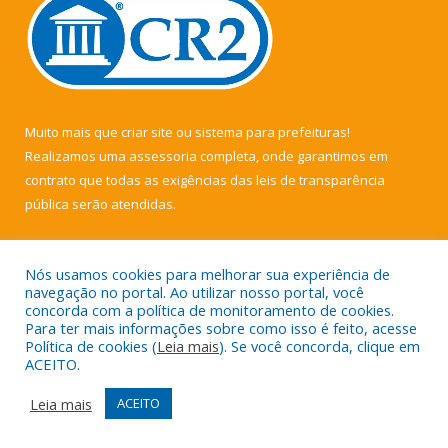
Muito mais que
criar site
ou
sistema para prefeituras
!
Realizamos uma
assessoria
completa, onde garantimos em
contrato que todas as exigências das
leis de transparência
pública
serão atendidas.
Conheça o
PNTP
e o
Radar da Transparência Pública
Nós usamos cookies para melhorar sua experiência de
navegação no portal. Ao utilizar nosso portal, você
concorda com a política de monitoramento de cookies.
Para ter mais informações sobre como isso é feito, acesse
Política de cookies (
Leia mais
). Se você concorda, clique em
Todos os direitos reservados a Câmara Municipal de Muaná.
ACEITO.
Mapa do Site
Acessar Área Administrativa
Leia mais
ACEITO
Acessar Webmail