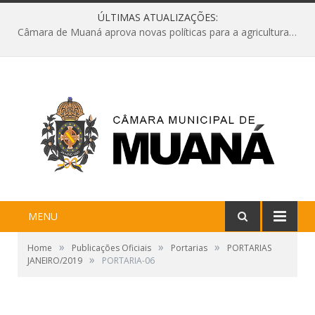
ÚLTIMAS ATUALIZAÇÕES:
Câmara de Muaná aprova novas políticas para a agricultura e solicita reforma da Ponte do Reduto
MENU
»
»
»
Home
Publicações Oficiais
Portarias
PORTARIAS
»
JANEIRO/2019
PORTARIA-06