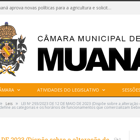
Câmara de Muaná aprova novas políticas para a agricultura e solicita reforma da Ponte do Reduto
CÂMARA
ATIVIDADES DO LEGISLATIVO
SESSÕE
»
»
Leis
LEI Nº 293/2023 DE 12 DE MAIO DE 2023 (Dispõe sobre a alteração d
 define as categorias e os horários de funcionamentos que comercializam beb
DE 2023 (Dispõe sobre a alteração do
0