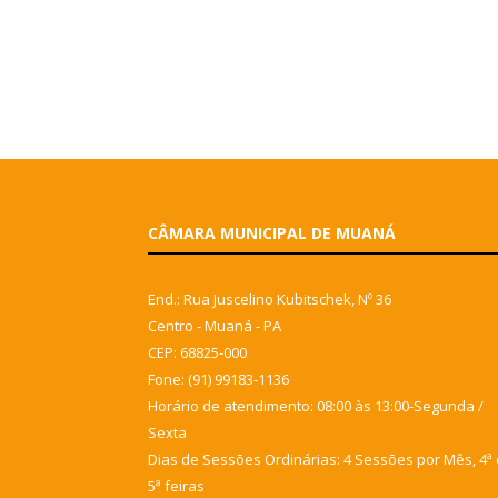
CÂMARA MUNICIPAL DE MUANÁ
End.: Rua Juscelino Kubitschek, Nº 36
Centro - Muaná - PA
CEP: 68825-000
Fone: (91) 99183-1136
Horário de atendimento: 08:00 às 13:00-Segunda /
Sexta
Dias de Sessões Ordinárias: 4 Sessões por Mês, 4ª 
5ª feiras