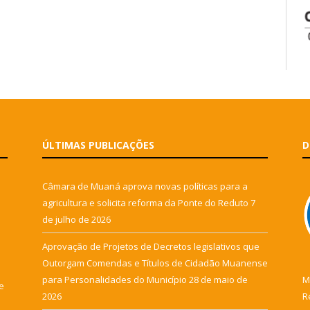
ÚLTIMAS PUBLICAÇÕES
D
Câmara de Muaná aprova novas políticas para a
agricultura e solicita reforma da Ponte do Reduto
7
de julho de 2026
Aprovação de Projetos de Decretos legislativos que
Outorgam Comendas e Títulos de Cidadão Muanense
para Personalidades do Município
28 de maio de
M
e
2026
R