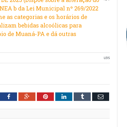
NEA b da Lei Municipal nº 269/2022
ne as categorias e os horários de
izam bebidas alcoólicas para
io de Muaná-PA e dá outras
LEIS
tter
Facebook
Google+
Pinterest
LinkedIn
Tumblr
Email