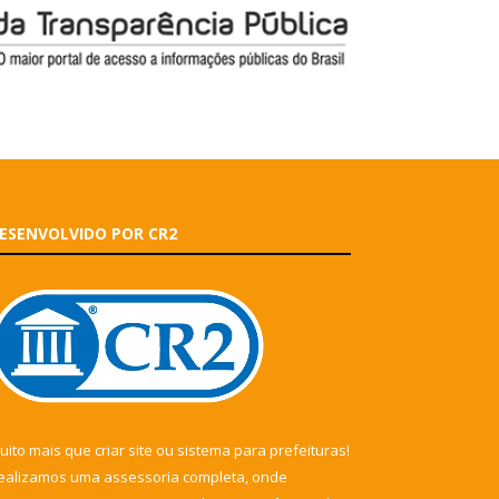
ESENVOLVIDO POR CR2
uito mais que
criar site
ou
sistema para prefeituras
!
ealizamos uma
assessoria
completa, onde