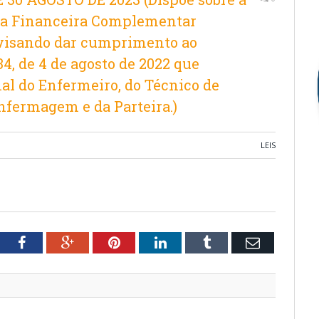
ia Financeira Complementar
 visando dar cumprimento ao
34, de 4 de agosto de 2022 que
onal do Enfermeiro, do Técnico de
nfermagem e da Parteira.)
LEIS
tter
Facebook
Google+
Pinterest
LinkedIn
Tumblr
Email