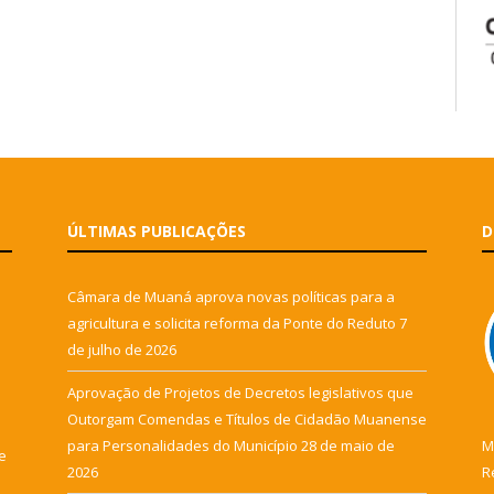
ÚLTIMAS PUBLICAÇÕES
D
Câmara de Muaná aprova novas políticas para a
agricultura e solicita reforma da Ponte do Reduto
7
de julho de 2026
Aprovação de Projetos de Decretos legislativos que
Outorgam Comendas e Títulos de Cidadão Muanense
para Personalidades do Município
28 de maio de
M
e
2026
R