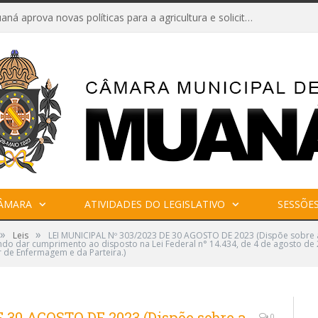
Câmara de Muaná aprova novas políticas para a agricultura e solicita reforma da Ponte do Reduto
CÂMARA
ATIVIDADES DO LEGISLATIVO
SESSÕE
»
»
Leis
LEI MUNICIPAL Nº 303/2023 DE 30 AGOSTO DE 2023 (Dispõe sobre a
 dar cumprimento ao disposto na Lei Federal n° 14.434, de 4 de agosto de 202
 de Enfermagem e da Parteira.)
 30 AGOSTO DE 2023 (Dispõe sobre a
0