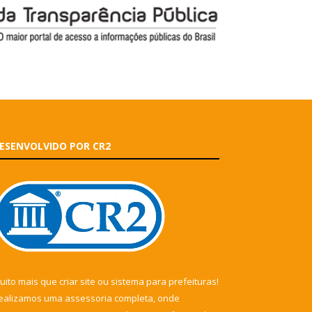
ESENVOLVIDO POR CR2
uito mais que
criar site
ou
sistema para prefeituras
!
ealizamos uma
assessoria
completa, onde