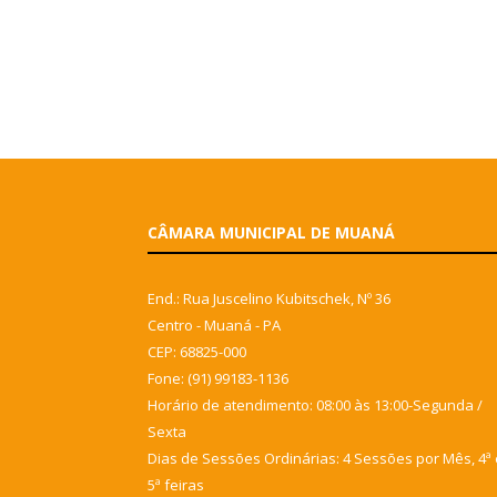
CÂMARA MUNICIPAL DE MUANÁ
End.: Rua Juscelino Kubitschek, Nº 36
Centro - Muaná - PA
CEP: 68825-000
Fone: (91) 99183-1136
Horário de atendimento: 08:00 às 13:00-Segunda /
Sexta
Dias de Sessões Ordinárias: 4 Sessões por Mês, 4ª 
5ª feiras