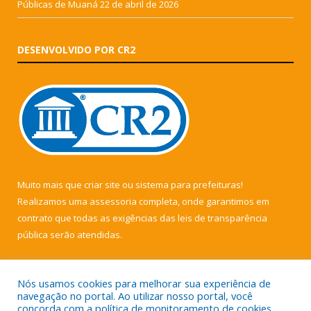
Públicas de Muaná
22 de abril de 2026
DESENVOLVIDO POR CR2
Muito mais que
criar site
ou
sistema para prefeituras
!
Realizamos uma
assessoria
completa, onde garantimos em
contrato que todas as exigências das
leis de transparência
pública
serão atendidas.
Conheça o
PNTP
e o
Radar da Transparência Pública
Nós usamos cookies para melhorar sua experiência de
navegação no portal. Ao utilizar nosso portal, você
concorda com a política de monitoramento de cookies.