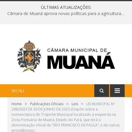
ÚLTIMAS ATUALIZAÇÕES:
Câmara de Muaná aprova novas políticas para a agricultura e solicita reforma da Ponte do Reduto
MENU
»
»
»
Home
Publicações Oficiais
Leis
LEI MUNICIPAL Nº
298/2023 DE 30 DE JUNHO DE 2023 (Dispõe sobre a
nomenclatura do Trapiche Municipal localizado a esquerda na
Zona Portuária de Muaná, Estado do Pará, que terá a
denominação oficial de “SÃO FRANCISCO DE PAULA”, e dá outras
providências.)