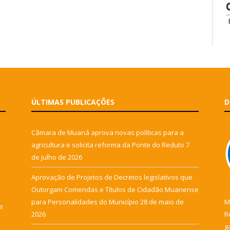
ÚLTIMAS PUBLICAÇÕES
D
Câmara de Muaná aprova novas políticas para a
agricultura e solicita reforma da Ponte do Reduto
7
de julho de 2026
Aprovação de Projetos de Decretos legislativos que
Outorgam Comendas e Títulos de Cidadão Muanense
para Personalidades do Município
28 de maio de
M
e
2026
R
g