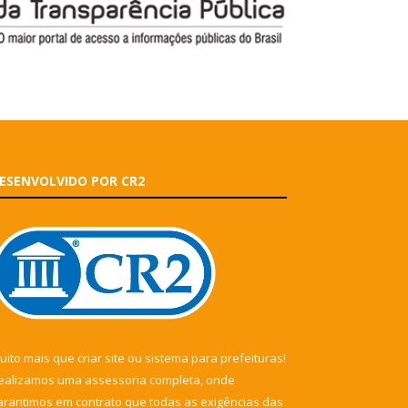
ESENVOLVIDO POR CR2
uito mais que
criar site
ou
sistema para prefeituras
!
ealizamos uma
assessoria
completa, onde
arantimos em contrato que todas as exigências das