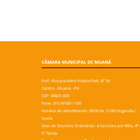
CÂMARA MUNICIPAL DE MUANÁ
End.: Rua Juscelino Kubitschek, Nº 36
Centro - Muaná - PA
CEP: 68825-000
Fone: (91) 99183-1136
Horário de atendimento: 08:00 às 13:00-Segunda /
Sexta
Dias de Sessões Ordinárias: 4 Sessões por Mês, 4ª 
5ª feiras