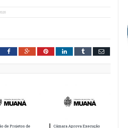
2020
tter
Facebook
Google+
Pinterest
LinkedIn
Tumblr
Email
o de Projetos de
Câmara Aprova Execução