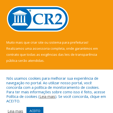
Muito mais que
criar site
ou
sistema para prefeituras
!
Realizamos uma
assessoria
completa, onde garantimos em
contrato que todas as exigências das
leis de transparência
pública
serão atendidas.
Conheça o
PNTP
e o
Radar da Transparência Pública
Nós usamos cookies para melhorar sua experiência de
navegação no portal. Ao utilizar nosso portal, você
concorda com a política de monitoramento de cookies.
Para ter mais informações sobre como isso é feito, acesse
Política de cookies (
Leia mais
). Se você concorda, clique em
Todos os direitos reservados a Câmara Municipal de Muaná.
ACEITO.
Mapa do Site
Acessar Área Administrativa
Leia mais
ACEITO