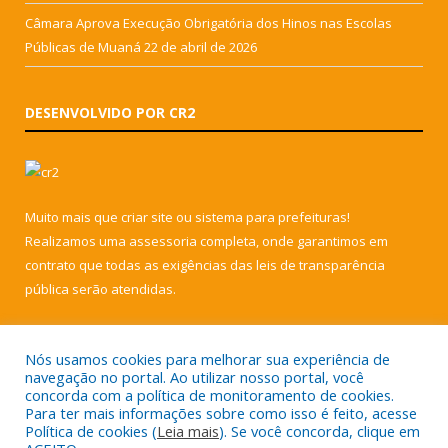
Câmara Aprova Execução Obrigatória dos Hinos nas Escolas
Públicas de Muaná
22 de abril de 2026
DESENVOLVIDO POR CR2
Muito mais que
criar site
ou
sistema para prefeituras
!
Realizamos uma
assessoria
completa, onde garantimos em
contrato que todas as exigências das
leis de transparência
pública
serão atendidas.
Conheça o
PNTP
e o
Radar da Transparência Pública
Nós usamos cookies para melhorar sua experiência de
navegação no portal. Ao utilizar nosso portal, você
concorda com a política de monitoramento de cookies.
Para ter mais informações sobre como isso é feito, acesse
Política de cookies (
Leia mais
). Se você concorda, clique em
Todos os direitos reservados a Câmara Municipal de Muaná.