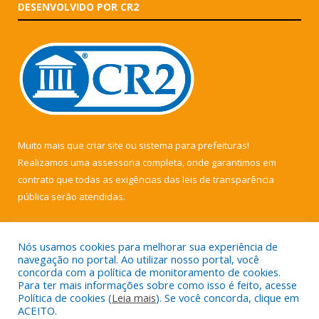
DESENVOLVIDO POR CR2
Muito mais que
criar site
ou
sistema para prefeituras
!
Realizamos uma
assessoria
completa, onde garantimos em
contrato que todas as exigências das
leis de transparência
pública
serão atendidas.
Conheça o
PNTP
e o
Radar da Transparência Pública
Nós usamos cookies para melhorar sua experiência de
navegação no portal. Ao utilizar nosso portal, você
concorda com a política de monitoramento de cookies.
Para ter mais informações sobre como isso é feito, acesse
Política de cookies (
Leia mais
). Se você concorda, clique em
Todos os direitos reservados a Câmara Municipal de Muaná.
ACEITO.