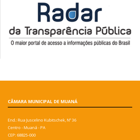
CÂMARA MUNICIPAL DE MUANÁ
End.: Rua Juscelino Kubitschek, Nº 36
Centro - Muaná - PA
CEP: 68825-000