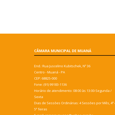
CÂMARA MUNICIPAL DE MUANÁ
End.: Rua Juscelino Kubitschek, Nº 36
Centro - Muaná - PA
CEP: 68825-000
Fone: (91) 99183-1136
Horário de atendimento: 08:00 às 13:00-Segunda /
Sexta
Dias de Sessões Ordinárias: 4 Sessões por Mês, 4ª 
5ª feiras