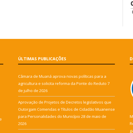
ÚLTIMAS PUBLICAÇÕES
D
Câmara de Muaná aprova novas políticas para a
agricultura e solicita reforma da Ponte do Reduto
7
de julho de 2026
Aprovação de Projetos de Decretos legislativos que
Outorgam Comendas e Títulos de Cidadão Muanense
para Personalidades do Município
28 de maio de
M
e
2026
R
g