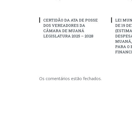
CERTIDÃO DA ATA DE POSSE
LEI MUN
DOS VEREADORES DA
DE 19 D
CÂMARA DE MUANÁ
(ESTIMA
LEGISLATURA 2025 – 2028
DESPESA
MUANÁ, 
PARA O 
FINANCE
Os comentários estão fechados.