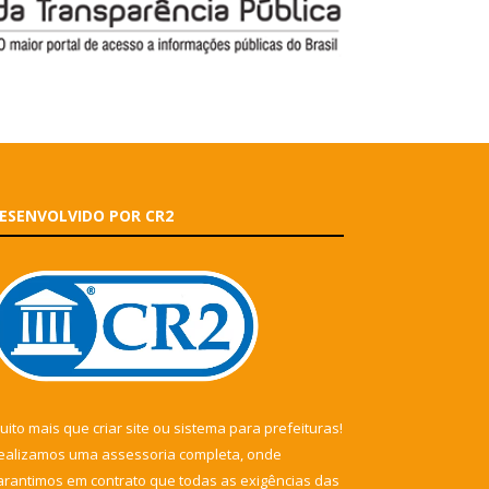
ESENVOLVIDO POR CR2
uito mais que
criar site
ou
sistema para prefeituras
!
ealizamos uma
assessoria
completa, onde
arantimos em contrato que todas as exigências das