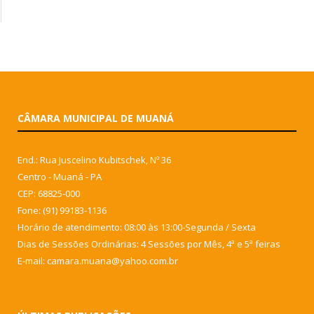
CÂMARA MUNICIPAL DE MUANÁ
End.: Rua Juscelino Kubitschek, Nº 36
Centro - Muaná - PA
CEP: 68825-000
Fone: (91) 99183-1136
Horário de atendimento: 08:00 às 13:00-Segunda / Sexta
Dias de Sessões Ordinárias: 4 Sessões por Mês, 4ª e 5ª feiras
E-mail: camara.muana@yahoo.com.br