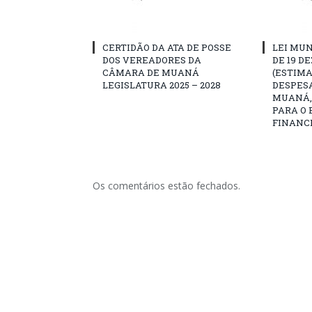
CERTIDÃO DA ATA DE POSSE
LEI MUN
DOS VEREADORES DA
DE 19 D
CÂMARA DE MUANÁ
(ESTIMA
LEGISLATURA 2025 – 2028
DESPESA
MUANÁ, 
PARA O 
FINANCE
Os comentários estão fechados.