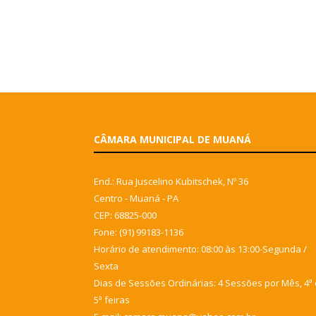
CÂMARA MUNICIPAL DE MUANÁ
End.: Rua Juscelino Kubitschek, Nº 36
Centro - Muaná - PA
CEP: 68825-000
Fone: (91) 99183-1136
Horário de atendimento: 08:00 às 13:00-Segunda /
Sexta
Dias de Sessões Ordinárias: 4 Sessões por Mês, 4ª 
5ª feiras