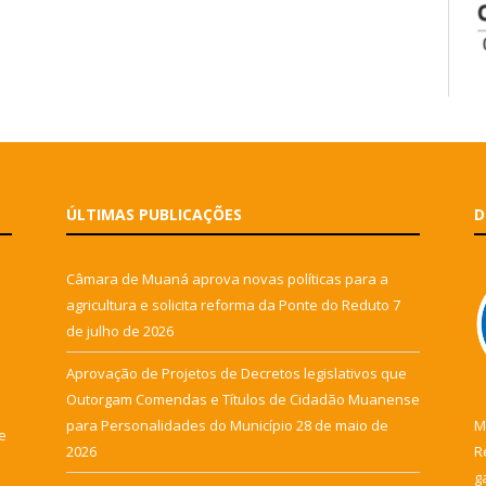
ÚLTIMAS PUBLICAÇÕES
D
Câmara de Muaná aprova novas políticas para a
agricultura e solicita reforma da Ponte do Reduto
7
de julho de 2026
Aprovação de Projetos de Decretos legislativos que
Outorgam Comendas e Títulos de Cidadão Muanense
para Personalidades do Município
28 de maio de
M
e
2026
R
g