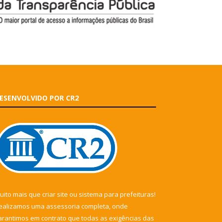
ESENVOLVIDO POR CR2
uito mais que
criar site
ou
sistema para prefeituras
!
ealizamos uma
assessoria
completa, onde
arantimos em contrato que todas as exigências das