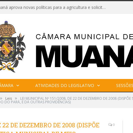
Câmara de Muaná aprova novas políticas para a agricultura e solicita reforma da Ponte do Reduto
CÂMARA
ATIVIDADES DO LEGISLATIVO
SESSÕE
»
»
Leis
LEI MUNICIPAL Nº 151/2008, DE 22 DE DEZEMBRO DE 2008 (DISPÕ
DO DO PARÁ, E DÁ OUTRAS PROVIDÊNCIAS)
E 22 DE DEZEMBRO DE 2008 (DISPÕE
0