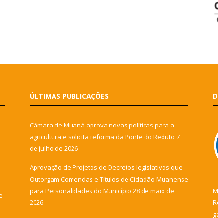
ÚLTIMAS PUBLICAÇÕES
D
Câmara de Muaná aprova novas políticas para a
agricultura e solicita reforma da Ponte do Reduto
7
de julho de 2026
Aprovação de Projetos de Decretos legislativos que
Outorgam Comendas e Títulos de Cidadão Muanense
para Personalidades do Município
28 de maio de
M
e
2026
R
g