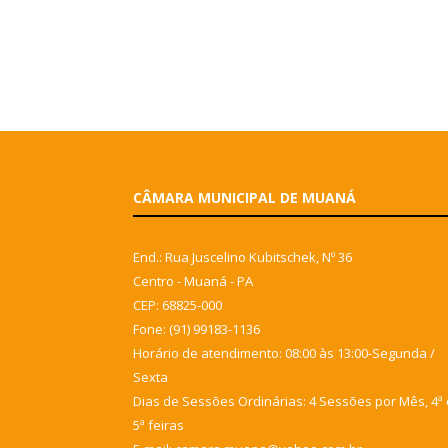
CÂMARA MUNICIPAL DE MUANÁ
End.: Rua Juscelino Kubitschek, Nº 36
Centro - Muaná - PA
CEP: 68825-000
Fone: (91) 99183-1136
Horário de atendimento: 08:00 às 13:00-Segunda /
Sexta
Dias de Sessões Ordinárias: 4 Sessões por Mês, 4ª 
5ª feiras