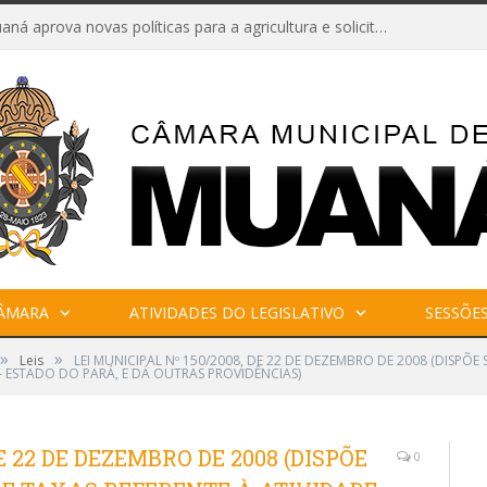
Câmara de Muaná aprova novas políticas para a agricultura e solicita reforma da Ponte do Reduto
CÂMARA
ATIVIDADES DO LEGISLATIVO
SESSÕE
»
»
Leis
LEI MUNICIPAL Nº 150/2008, DE 22 DE DEZEMBRO DE 2008 (DISPÕE
– ESTADO DO PARÁ, E DÁ OUTRAS PROVIDÊNCIAS)
E 22 DE DEZEMBRO DE 2008 (DISPÕE
0