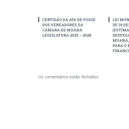
CERTIDÃO DA ATA DE POSSE
LEI MUN
DOS VEREADORES DA
DE 19 D
CÂMARA DE MUANÁ
(ESTIMA
LEGISLATURA 2025 – 2028
DESPESA
MUANÁ, 
PARA O 
FINANCE
Os comentários estão fechados.