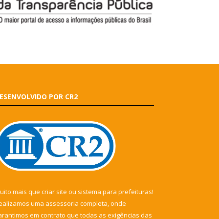
ESENVOLVIDO POR CR2
uito mais que
criar site
ou
sistema para prefeituras
!
ealizamos uma
assessoria
completa, onde
arantimos em contrato que todas as exigências das