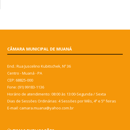
CÂMARA MUNICIPAL DE MUANÁ
End.: Rua Juscelino Kubitschek, Nº 36
Centro - Muaná - PA
CEP: 68825-000
Fone: (91) 99183-1136
Horário de atendimento: 08:00 às 13:00-Segunda / Sexta
Dias de Sessões Ordinárias: 4 Sessões por Mês, 4ª e 5ª feiras
E-mail: camara.muana@yahoo.com.br