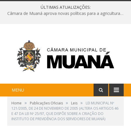
ÚLTIMAS ATUALIZAÇÕES:
Câmara de Muaná aprova novas políticas para a agricultura e solicita reforma da Ponte do Reduto
MENU
»
»
»
Home
Publicações Oficiais
Leis
LEI MUNICIPAL Nº
121/2005, DE 24 DE NOVEMBRO DE 2005 (ALTERA OS ARTIGOS 46
E 47 DA LEI Nº 25/97, QUE DISPÕE SOBRE A CRIAÇÃO DO
INSTITUTO DE PREVIDÊNCIA DOS SERVIDORES DE MUANÁ)