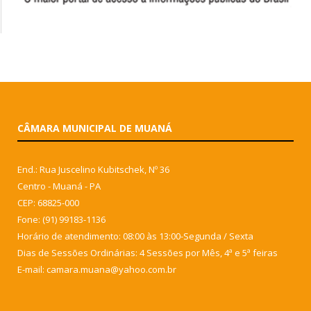
CÂMARA MUNICIPAL DE MUANÁ
End.: Rua Juscelino Kubitschek, Nº 36
Centro - Muaná - PA
CEP: 68825-000
Fone: (91) 99183-1136
Horário de atendimento: 08:00 às 13:00-Segunda / Sexta
Dias de Sessões Ordinárias: 4 Sessões por Mês, 4ª e 5ª feiras
E-mail: camara.muana@yahoo.com.br