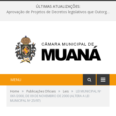
ÚLTIMAS ATUALIZAÇÕES:
Aprovação de Projetos de Decretos legislativos que Outorgam Comendas e Títulos de Cidadão Muanense para Personalidades do Município
MENU
»
»
»
Home
Publicações Oficiais
Leis
LEI MUNICIPAL Nº
061/2000, DE 09 DE NOVEMBRO DE 2000 (ALTERA A LEI
MUNICIPAL Nº 25/97)