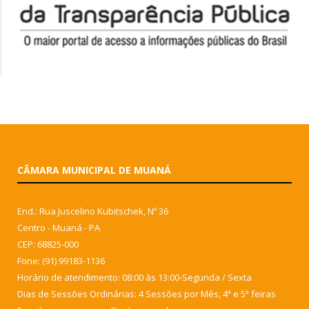
CÂMARA MUNICIPAL DE MUANÁ
End.: Rua Juscelino Kubitschek, Nº 36
Centro - Muaná - PA
CEP: 68825-000
Fone: (91) 99183-1136
Horário de atendimento: 08:00 às 13:00-Segunda / Sexta
Dias de Sessões Ordinárias: 4 Sessões por Mês, 4ª e 5ª feiras