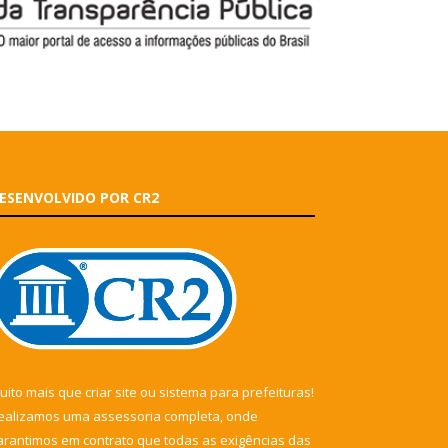
ESENVOLVIDO POR CR2
uito mais que
criar site
ou
sistema para prefeituras
!
ealizamos uma
assessoria
completa, onde
arantimos em contrato que todas as exigências das