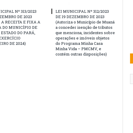
ICIPAL Nº 313/2023
LEI MUNICIPAL Nº 312/2023
EZEMBRO DE 2023
DE 19 DEZEMBRO DE 2023
 A RECEITA E FIXA A
(Autoriza o Município de Muaná
 DO MUNICÍPIO DE
a conceder isenção de tributos
ESTADO DO PARÁ,
que menciona, incidentes sobre
EXERCÍCIO
operações e imóveis objetos
IRO DE 2024)
do Programa Minha Casa
Minha Vida – PMCMV, e
contém outras disposições)