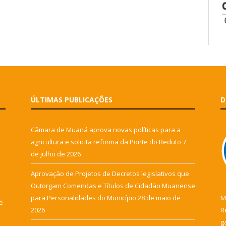
ÚLTIMAS PUBLICAÇÕES
D
Câmara de Muaná aprova novas políticas para a
agricultura e solicita reforma da Ponte do Reduto
7
de julho de 2026
Aprovação de Projetos de Decretos legislativos que
Outorgam Comendas e Títulos de Cidadão Muanense
para Personalidades do Município
28 de maio de
M
e
2026
R
g