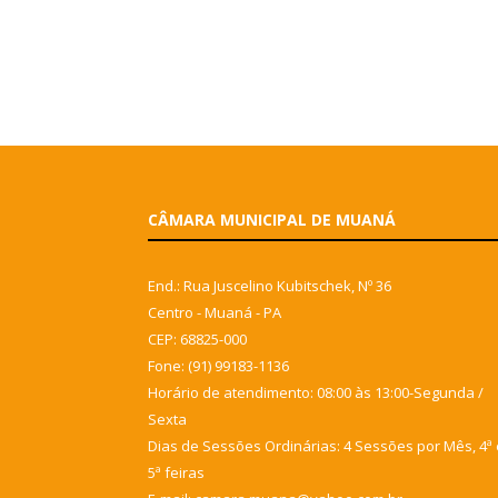
CÂMARA MUNICIPAL DE MUANÁ
End.: Rua Juscelino Kubitschek, Nº 36
Centro - Muaná - PA
CEP: 68825-000
Fone: (91) 99183-1136
Horário de atendimento: 08:00 às 13:00-Segunda /
Sexta
Dias de Sessões Ordinárias: 4 Sessões por Mês, 4ª 
5ª feiras