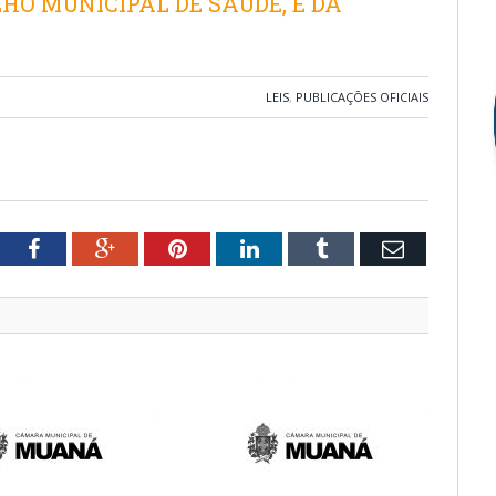
HO MUNICIPAL DE SAÚDE, E DÁ
LEIS
,
PUBLICAÇÕES OFICIAIS
tter
Facebook
Google+
Pinterest
LinkedIn
Tumblr
Email