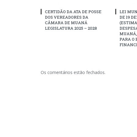
CERTIDÃO DA ATA DE POSSE
LEI MUN
DOS VEREADORES DA
DE 19 D
CÂMARA DE MUANÁ
(ESTIMA
LEGISLATURA 2025 – 2028
DESPESA
MUANÁ, 
PARA O 
FINANCE
Os comentários estão fechados.