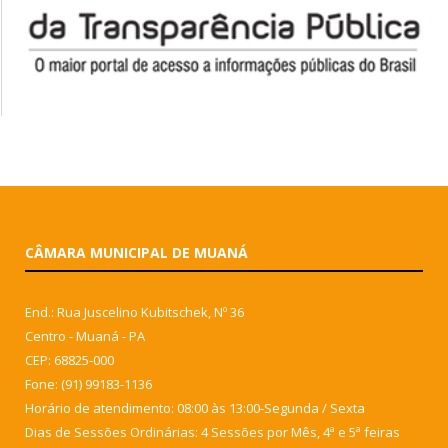
CÂMARA MUNICIPAL DE MUANÁ
End.: Rua Juscelino Kubitschek, Nº 36
Centro - Muaná - PA
CEP: 68825-000
Fone: (91) 99183-1136
Horário de atendimento: 08:00 às 13:00-Segunda / Sexta
Dias de Sessões Ordinárias: 4 Sessões por Mês, 4ª e 5ª feiras