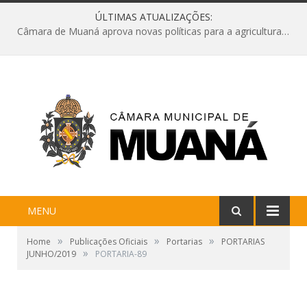
ÚLTIMAS ATUALIZAÇÕES:
Câmara de Muaná aprova novas políticas para a agricultura e solicita reforma da Ponte do Reduto
MENU
»
»
»
Home
Publicações Oficiais
Portarias
PORTARIAS
»
JUNHO/2019
PORTARIA-89