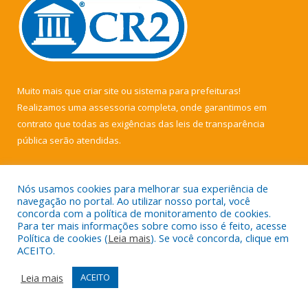
Muito mais que
criar site
ou
sistema para prefeituras
!
Realizamos uma
assessoria
completa, onde garantimos em
contrato que todas as exigências das
leis de transparência
pública
serão atendidas.
Conheça o
PNTP
e o
Radar da Transparência Pública
Nós usamos cookies para melhorar sua experiência de
navegação no portal. Ao utilizar nosso portal, você
concorda com a política de monitoramento de cookies.
Para ter mais informações sobre como isso é feito, acesse
Política de cookies (
Leia mais
). Se você concorda, clique em
Todos os direitos reservados a Câmara Municipal de Muaná.
ACEITO.
Mapa do Site
Acessar Área Administrativa
Leia mais
ACEITO
Acessar Webmail