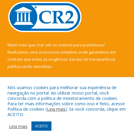
Muito mais que
criar site
ou
sistema para prefeituras
!
Realizamos uma
assessoria
completa, onde garantimos em
contrato que todas as exigências das
leis de transparência
pública
serão atendidas.
Conheça o
PNTP
e o
Radar da Transparência Pública
Nós usamos cookies para melhorar sua experiência de
navegação no portal. Ao utilizar nosso portal, você
concorda com a política de monitoramento de cookies.
Para ter mais informações sobre como isso é feito, acesse
Política de cookies (
Leia mais
). Se você concorda, clique em
Todos os direitos reservados a Câmara Municipal de Muaná.
ACEITO.
Mapa do Site
Acessar Área Administrativa
Leia mais
ACEITO
Acessar Webmail