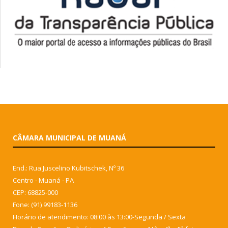
CÂMARA MUNICIPAL DE MUANÁ
End.: Rua Juscelino Kubitschek, Nº 36
Centro - Muaná - PA
CEP: 68825-000
Fone: (91) 99183-1136
Horário de atendimento: 08:00 às 13:00-Segunda / Sexta