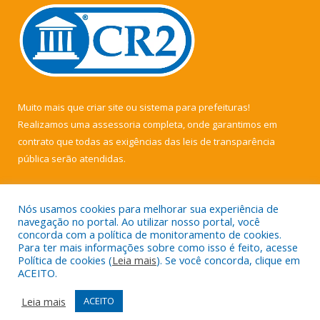
Muito mais que
criar site
ou
sistema para prefeituras
!
Realizamos uma
assessoria
completa, onde garantimos em
contrato que todas as exigências das
leis de transparência
pública
serão atendidas.
Conheça o
PNTP
e o
Radar da Transparência Pública
Nós usamos cookies para melhorar sua experiência de
navegação no portal. Ao utilizar nosso portal, você
concorda com a política de monitoramento de cookies.
Para ter mais informações sobre como isso é feito, acesse
Política de cookies (
Leia mais
). Se você concorda, clique em
Todos os direitos reservados a Câmara Municipal de Muaná.
ACEITO.
Mapa do Site
Acessar Área Administrativa
Leia mais
ACEITO
Acessar Webmail