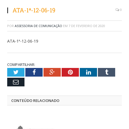
ATA-1ª-12-06-19
0
POR
ASSESSORIA DE COMUNICAÇÃO
EM
7 DE FEVEREIRO DE 2020
ATA-1ª-12-06-19
COMPARTILHAR:
Twitter
Facebook
Google+
Pinterest
LinkedIn
Tumblr
Email
CONTEÚDO RELACIONADO