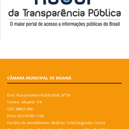
CÂMARA MUNICIPAL DE MUANÁ
End.: Rua Juscelino Kubitschek, Nº 36
Centro - Muaná - PA
CEP: 68825-000
Fone: (91) 99183-1136
Horário de atendimento: 08:00 às 13:00-Segunda / Sexta