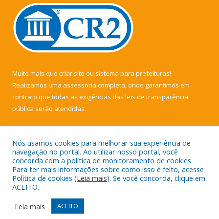
Muito mais que
criar site
ou
sistema para prefeituras
!
Realizamos uma
assessoria
completa, onde garantimos em
contrato que todas as exigências das
leis de transparência
pública
serão atendidas.
Conheça o
PNTP
e o
Radar da Transparência Pública
Nós usamos cookies para melhorar sua experiência de
navegação no portal. Ao utilizar nosso portal, você
concorda com a política de monitoramento de cookies.
Para ter mais informações sobre como isso é feito, acesse
Política de cookies (
Leia mais
). Se você concorda, clique em
Todos os direitos reservados a Câmara Municipal de Muaná.
ACEITO.
Mapa do Site
Acessar Área Administrativa
Leia mais
ACEITO
Acessar Webmail