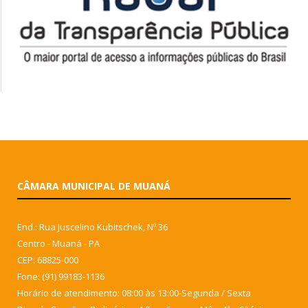
CÂMARA MUNICIPAL DE MUANÁ
End.: Rua Juscelino Kubitschek, Nº 36
Centro - Muaná - PA
CEP: 68825-000
Fone: (91) 99183-1136
Horário de atendimento: 08:00 às 13:00-Segunda / Sexta