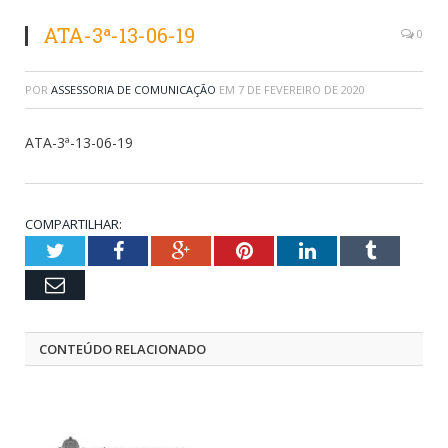
ATA-3ª-13-06-19
0
POR
ASSESSORIA DE COMUNICAÇÃO
EM
7 DE FEVEREIRO DE 2020
ATA-3ª-13-06-19
COMPARTILHAR:
Twitter
Facebook
Google+
Pinterest
LinkedIn
Tumblr
Email
CONTEÚDO RELACIONADO