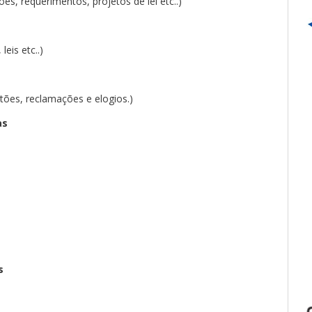
es, requerimentos, projetos de lei etc..)
eis etc..)
stões, reclamações e elogios.)
as
s