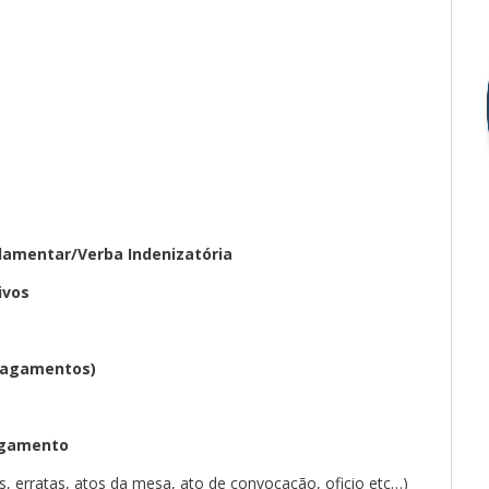
rlamentar/Verba Indenizatória
ivos
pagamentos)
agamento
s, erratas, atos da mesa, ato de convocação, oficio etc…)