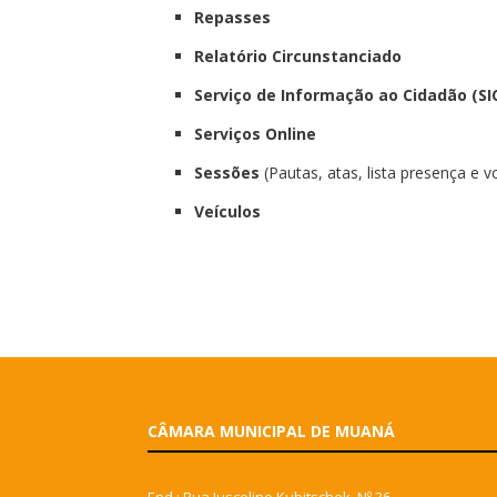
Repasses
Relatório Circunstanciado
Serviço de Informação ao Cidadão (SI
Serviços Online
Sessões
(Pautas, atas, lista presença e 
Veículos
CÂMARA MUNICIPAL DE MUANÁ
End.: Rua Juscelino Kubitschek, Nº 36