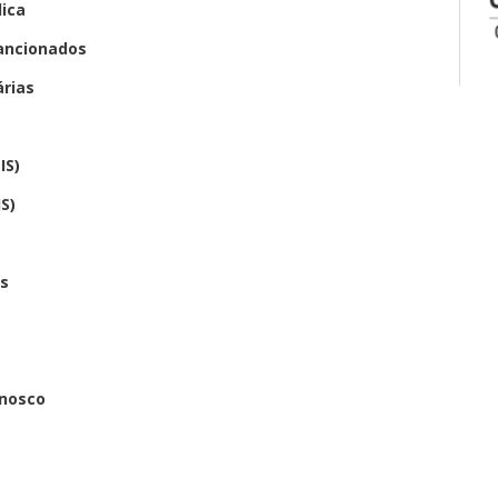
lica
sancionados
rias
IS)
S)
es
onosco