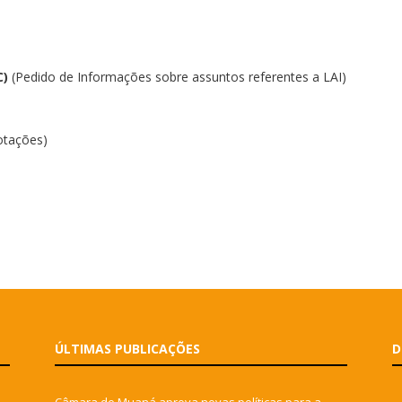
C)
(Pedido de Informações sobre assuntos referentes a LAI)
votações)
ÚLTIMAS PUBLICAÇÕES
D
Câmara de Muaná aprova novas políticas para a