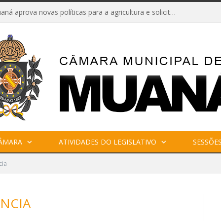
Câmara de Muaná aprova novas políticas para a agricultura e solicita reforma da Ponte do Reduto
CÂMARA
ATIVIDADES DO LEGISLATIVO
SESSÕE
cia
NCIA