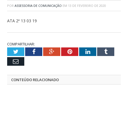
POR
ASSESSORIA DE COMUNICAÇÃO
EM
13 DE FEVEREIRO DE 2020
ATA 2ª 13 03 19
COMPARTILHAR:
Twitter
Facebook
Google+
Pinterest
LinkedIn
Tumblr
Email
CONTEÚDO RELACIONADO