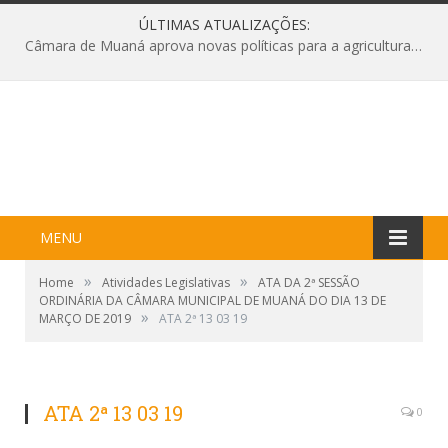
ÚLTIMAS ATUALIZAÇÕES:
Câmara de Muaná aprova novas políticas para a agricultura e solicita reforma da Ponte do Reduto
MENU
»
»
Home
Atividades Legislativas
ATA DA 2ª SESSÃO
ORDINÁRIA DA CÂMARA MUNICIPAL DE MUANÁ DO DIA 13 DE
»
MARÇO DE 2019
ATA 2ª 13 03 19
ATA 2ª 13 03 19
0