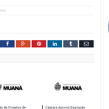
 2020
tter
Facebook
Google+
Pinterest
LinkedIn
Tumblr
Email
o de Projetos de
Câmara Aprova Execução