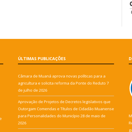
ÚLTIMAS PUBLICAÇÕES
D
Câmara de Muaná aprova novas políticas para a
agricultura e solicita reforma da Ponte do Reduto
7
de julho de 2026
Aprovação de Projetos de Decretos legislativos que
Outorgam Comendas e Títulos de Cidadão Muanense
para Personalidades do Município
28 de maio de
M
e
2026
R
g