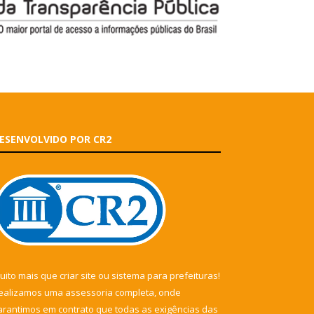
ESENVOLVIDO POR CR2
uito mais que
criar site
ou
sistema para prefeituras
!
ealizamos uma
assessoria
completa, onde
arantimos em contrato que todas as exigências das