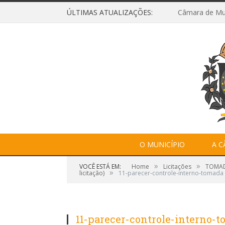
ÚLTIMAS ATUALIZAÇÕES:
O MUNICÍPIO
A 
»
»
VOCÊ ESTÁ EM:
Home
Licitações
TOMADA
»
licitação)
11-parecer-controle-interno-tomada
11-parecer-controle-interno-