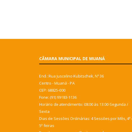
CÂMARA MUNICIPAL DE MUANÁ
End.: Rua Juscelino Kubitschek, Nº 36
Centro - Muaná - PA
CEP: 68825-000
Fone: (91) 99183-1136
Horário de atendimento: 08:00 às 13:00-Segunda /
Sexta
Dias de Sessões Ordinárias: 4 Sessões por Mês, 4ª 
5ª feiras