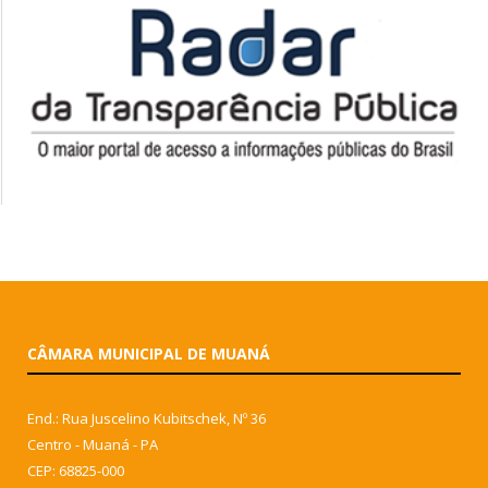
CÂMARA MUNICIPAL DE MUANÁ
End.: Rua Juscelino Kubitschek, Nº 36
Centro - Muaná - PA
CEP: 68825-000