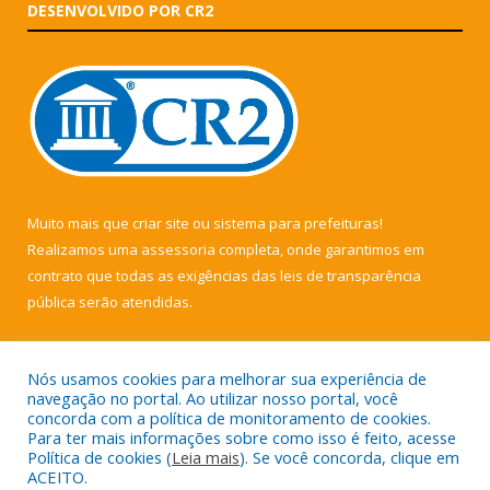
DESENVOLVIDO POR CR2
Muito mais que
criar site
ou
sistema para prefeituras
!
Realizamos uma
assessoria
completa, onde garantimos em
contrato que todas as exigências das
leis de transparência
pública
serão atendidas.
Conheça o
PNTP
e o
Radar da Transparência Pública
Nós usamos cookies para melhorar sua experiência de
navegação no portal. Ao utilizar nosso portal, você
concorda com a política de monitoramento de cookies.
Para ter mais informações sobre como isso é feito, acesse
Política de cookies (
Leia mais
). Se você concorda, clique em
Todos os direitos reservados a Câmara Municipal de Muaná.
ACEITO.