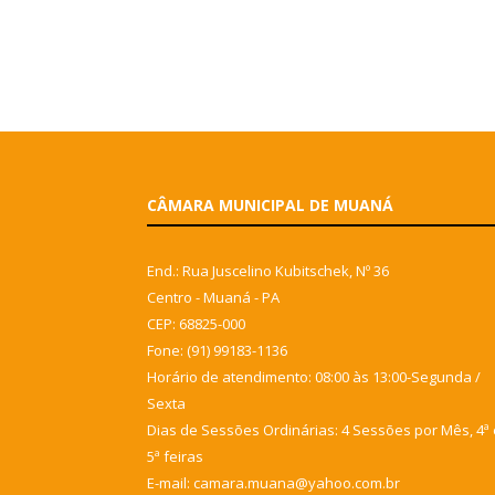
CÂMARA MUNICIPAL DE MUANÁ
End.: Rua Juscelino Kubitschek, Nº 36
Centro - Muaná - PA
CEP: 68825-000
Fone: (91) 99183-1136
Horário de atendimento: 08:00 às 13:00-Segunda /
Sexta
Dias de Sessões Ordinárias: 4 Sessões por Mês, 4ª 
5ª feiras
E-mail: camara.muana@yahoo.com.br