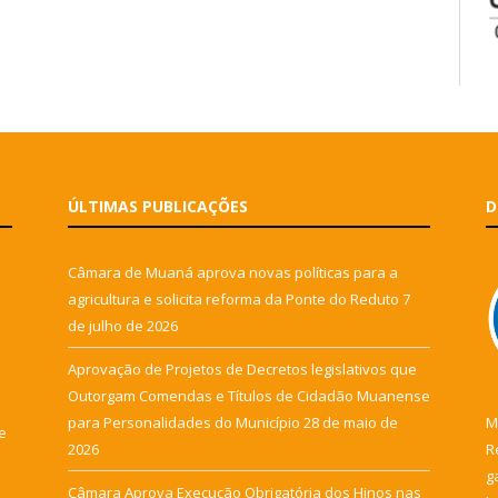
ÚLTIMAS PUBLICAÇÕES
D
Câmara de Muaná aprova novas políticas para a
agricultura e solicita reforma da Ponte do Reduto
7
de julho de 2026
Aprovação de Projetos de Decretos legislativos que
Outorgam Comendas e Títulos de Cidadão Muanense
para Personalidades do Município
28 de maio de
M
e
2026
R
g
Câmara Aprova Execução Obrigatória dos Hinos nas