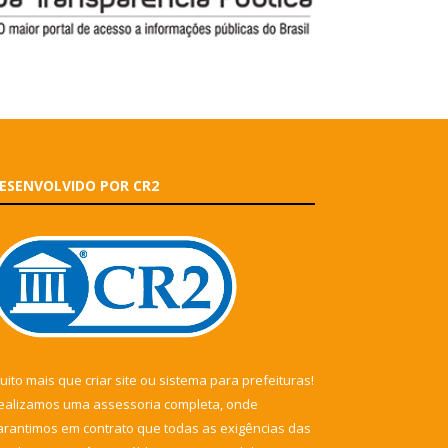
ESENVOLVIDO POR CR2
uito mais que
criar site
ou
sistema para prefeituras
!
ealizamos uma
assessoria
completa, onde
arantimos em contrato que todas as exigências das