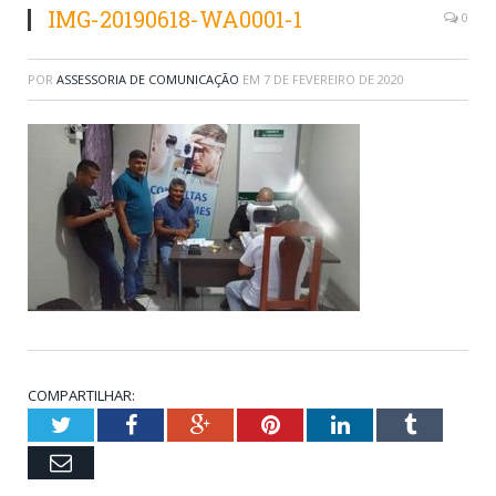
IMG-20190618-WA0001-1
0
POR
ASSESSORIA DE COMUNICAÇÃO
EM
7 DE FEVEREIRO DE 2020
COMPARTILHAR:
Twitter
Facebook
Google+
Pinterest
LinkedIn
Tumblr
Email