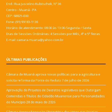
End.: Rua Juscelino Kubitschek, Nº 36
Centro - Muaná - PA
CEP: 68825-000
Fone: (91) 99183-1136
Horário de atendimento: 08:00 às 13:00-Segunda / Sexta
Dias de Sessões Ordinárias: 4 Sessões por Mês, 4ª e 5ª feiras
E-mail: camara.muana@yahoo.com.br
ÚLTIMAS PUBLICAÇÕES
Câmara de Muaná aprova novas políticas para a agricultura e
solicita reforma da Ponte do Reduto
7 de julho de 2026
Aprovação de Projetos de Decretos legislativos que Outorgam
Comendas e Títulos de Cidadão Muanense para Personalidades
do Município
28 de maio de 2026
Câmara Aprova Execução Obrigatória dos Hinos nas Escolas