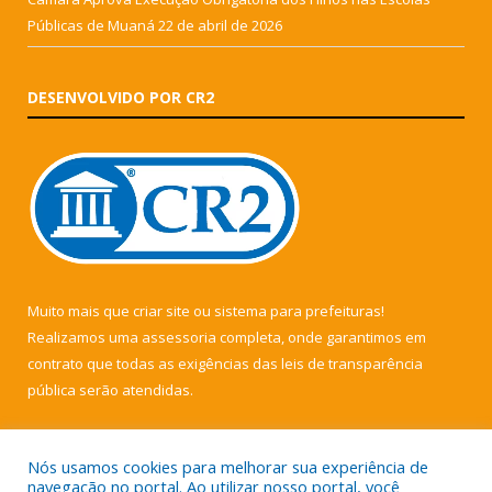
Públicas de Muaná
22 de abril de 2026
DESENVOLVIDO POR CR2
Muito mais que
criar site
ou
sistema para prefeituras
!
Realizamos uma
assessoria
completa, onde garantimos em
contrato que todas as exigências das
leis de transparência
pública
serão atendidas.
Conheça o
PNTP
e o
Radar da Transparência Pública
Nós usamos cookies para melhorar sua experiência de
navegação no portal. Ao utilizar nosso portal, você