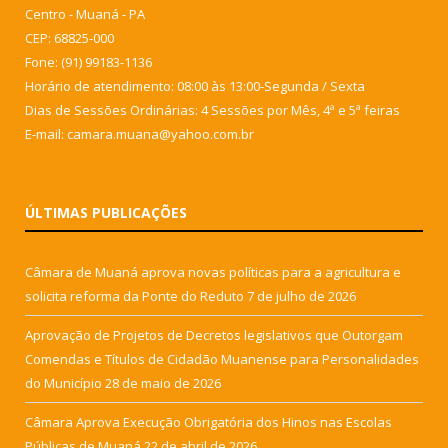
Centro - Muaná - PA
CEP: 68825-000
Fone: (91) 99183-1136
Horário de atendimento: 08:00 às 13:00-Segunda / Sexta
Dias de Sessões Ordinárias: 4 Sessões por Mês, 4ª e 5ª feiras
E-mail: camara.muana@yahoo.com.br
ÚLTIMAS PUBLICAÇÕES
Câmara de Muaná aprova novas políticas para a agricultura e
solicita reforma da Ponte do Reduto
7 de julho de 2026
Aprovação de Projetos de Decretos legislativos que Outorgam
Comendas e Títulos de Cidadão Muanense para Personalidades
do Município
28 de maio de 2026
Câmara Aprova Execução Obrigatória dos Hinos nas Escolas
Públicas de Muaná
22 de abril de 2026