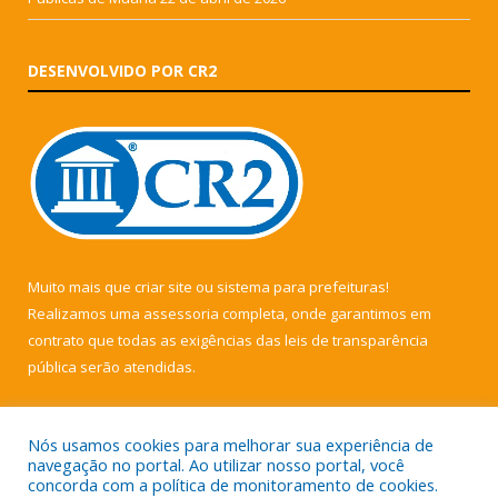
DESENVOLVIDO POR CR2
Muito mais que
criar site
ou
sistema para prefeituras
!
Realizamos uma
assessoria
completa, onde garantimos em
contrato que todas as exigências das
leis de transparência
pública
serão atendidas.
Conheça o
PNTP
e o
Radar da Transparência Pública
Nós usamos cookies para melhorar sua experiência de
navegação no portal. Ao utilizar nosso portal, você
concorda com a política de monitoramento de cookies.