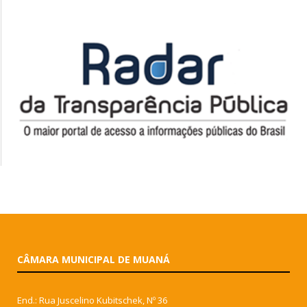
CÂMARA MUNICIPAL DE MUANÁ
End.: Rua Juscelino Kubitschek, Nº 36