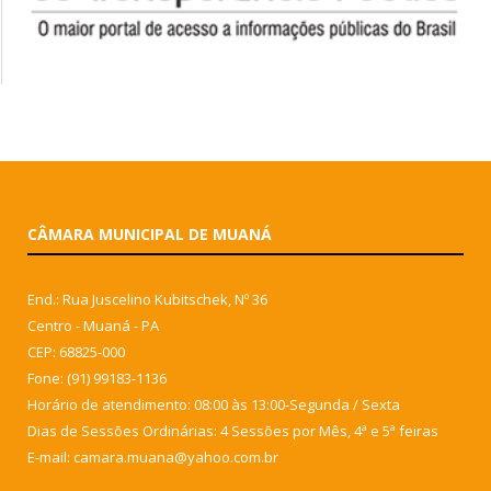
CÂMARA MUNICIPAL DE MUANÁ
End.: Rua Juscelino Kubitschek, Nº 36
Centro - Muaná - PA
CEP: 68825-000
Fone: (91) 99183-1136
Horário de atendimento: 08:00 às 13:00-Segunda / Sexta
Dias de Sessões Ordinárias: 4 Sessões por Mês, 4ª e 5ª feiras
E-mail: camara.muana@yahoo.com.br