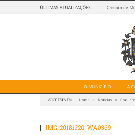
ÚLTIMAS ATUALIZAÇÕES:
O MUNICÍPIO
A 
»
»
VOCÊ ESTÁ EM:
Home
Notícias
Coquete
IMG-20181220-WA0369