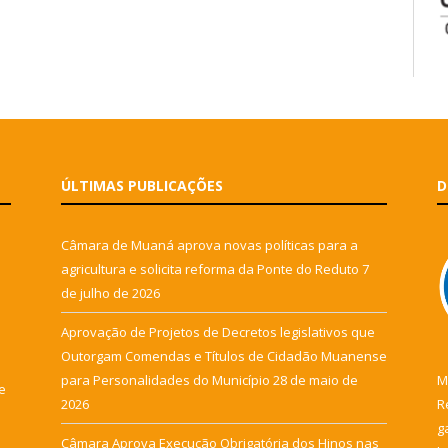
ÚLTIMAS PUBLICAÇÕES
D
Câmara de Muaná aprova novas políticas para a
agricultura e solicita reforma da Ponte do Reduto
7
de julho de 2026
Aprovação de Projetos de Decretos legislativos que
Outorgam Comendas e Títulos de Cidadão Muanense
para Personalidades do Município
28 de maio de
M
e
2026
R
g
Câmara Aprova Execução Obrigatória dos Hinos nas