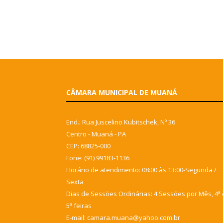
CÂMARA MUNICIPAL DE MUANÁ
End.: Rua Juscelino Kubitschek, Nº 36
Centro - Muaná - PA
CEP: 68825-000
Fone: (91) 99183-1136
Horário de atendimento: 08:00 às 13:00-Segunda /
Sexta
Dias de Sessões Ordinárias: 4 Sessões por Mês, 4ª 
5ª feiras
E-mail: camara.muana@yahoo.com.br