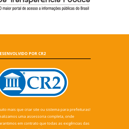
ESENVOLVIDO POR CR2
uito mais que
criar site
ou
sistema para prefeituras
!
ealizamos uma
assessoria
completa, onde
arantimos em contrato que todas as exigências das