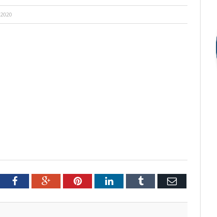
 2020
tter
Facebook
Google+
Pinterest
LinkedIn
Tumblr
Email