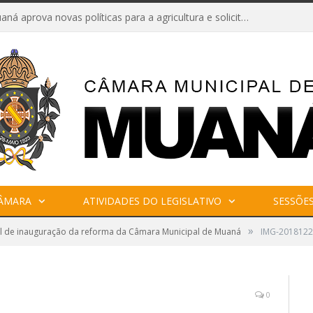
Câmara de Muaná aprova novas políticas para a agricultura e solicita reforma da Ponte do Reduto
CÂMARA
ATIVIDADES DO LEGISLATIVO
SESSÕE
»
l de inauguração da reforma da Câmara Municipal de Muaná
IMG-201812
0